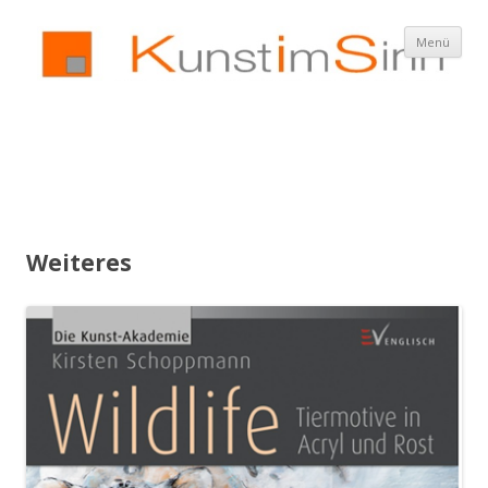
Z
Menü
In
spr
Weiteres