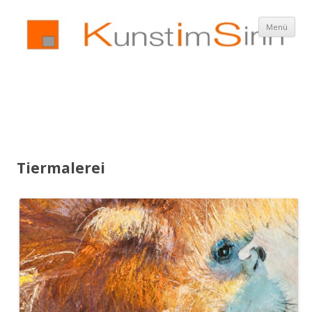
Z
Menü
In
spr
Tiermalerei